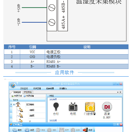
1、聚英组态软件