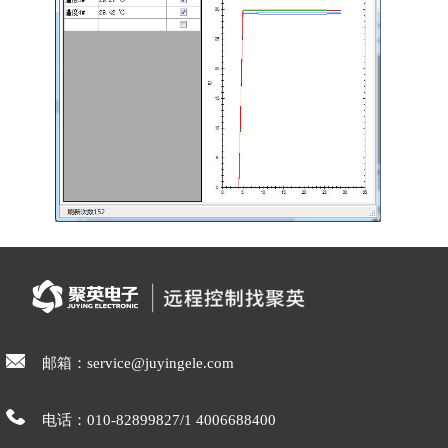
邮箱：service@juyingele.com
电话：010-82899827/1 4006688400