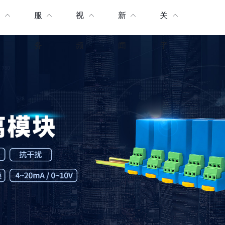
产
服
视
新
关
品
务
频
闻
于