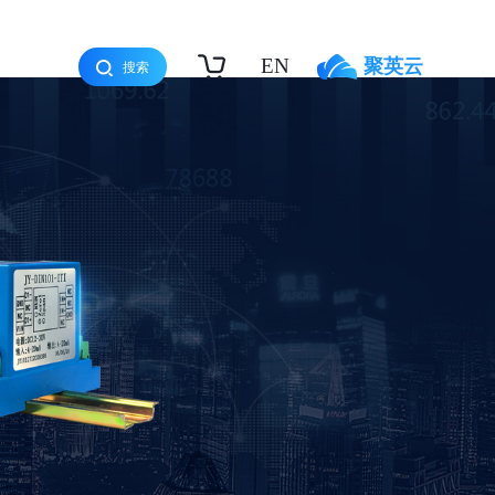
EN
聚英云
搜索