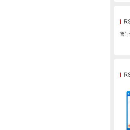
R
暂时
R