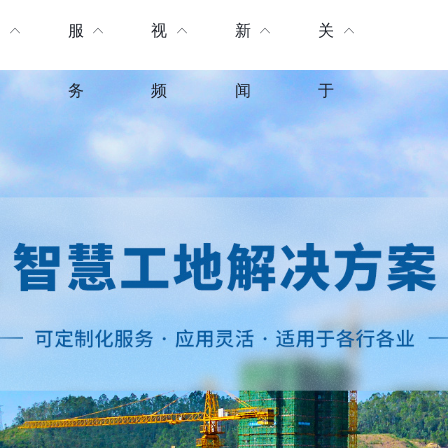
产
服
视
新
关
品
务
频
闻
于