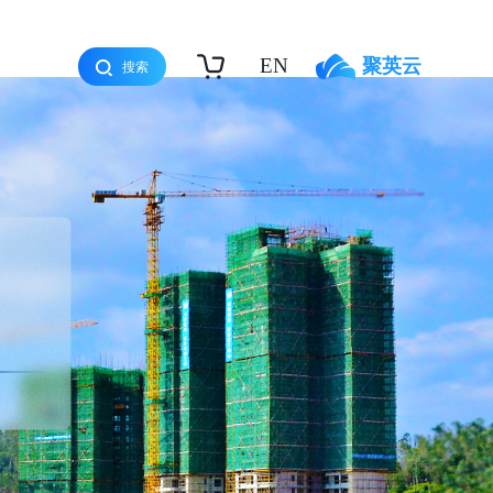
EN
聚英云
搜索