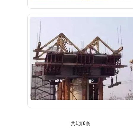
1
6
共
页
条