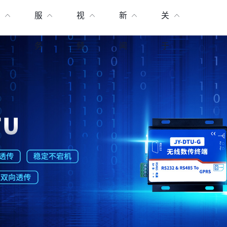
产
服
视
新
关
品
务
频
闻
于