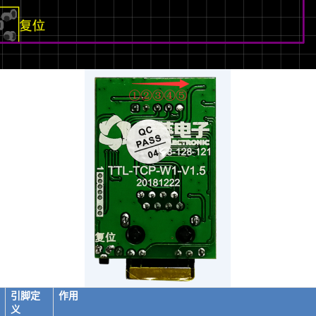
引脚定
作用
义