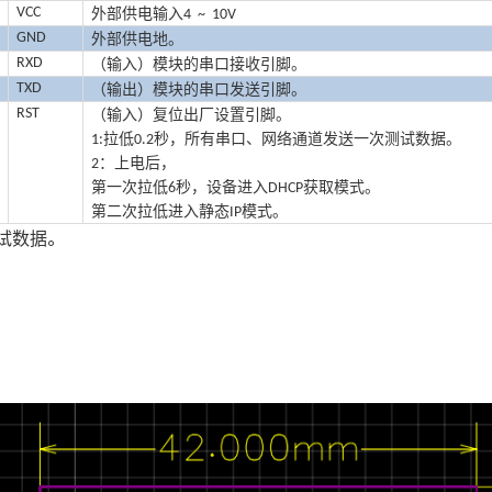
V
CC
外部
供电输入
4
~
10
V
GND
外部
供电地。
RXD
（输入）模块
的
串口接收
引脚。
TXD
（输出）模块
的
串口
发送引脚。
RST
（输入）复位
出厂设置引脚。
拉低
秒
，
所有串口
、网络通道发送一次测试数据。
1:
0.2
：上电
后，
2
第一次拉低
秒，
设备进入
获取
模式。
6
DHCP
第二次
拉低进入静态
模式
。
IP
试数据。