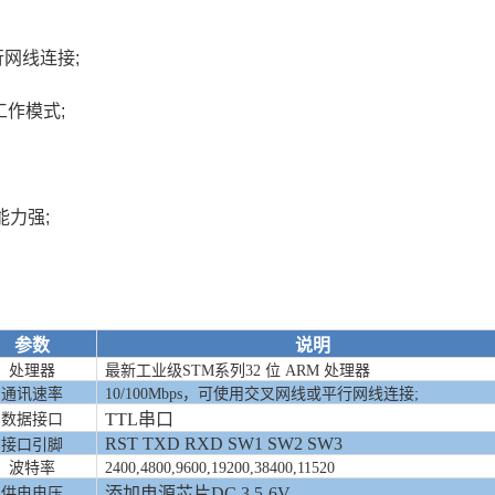
行网线连接;
P工作模式;
能力强;
参数
说明
处理器
最新工业级
STM系列
32 位 ARM
处理器
通讯速率
10/100Mbps
，
可使用交叉网线或平行网线连接
;
TT
L串口
数据接口
RST TXD RXD SW1 SW2 SW3
接口引脚
波特率
2400,4800,9600,19200,38400
,11520
添加电源芯片
DC
3.5
-
6V
供电电压