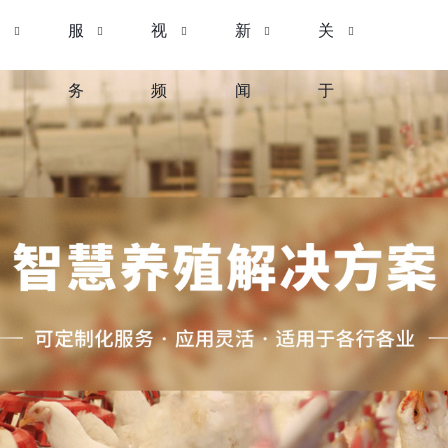
产
服
视
新
关
品
务
频
闻
于