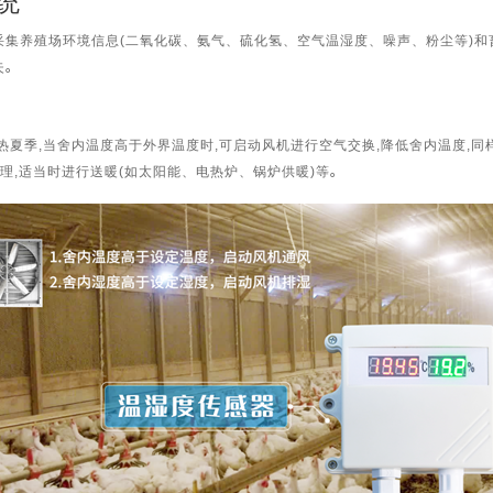
统
养殖场环境信息(二氧化碳、氨气、硫化氢、空气温湿度、噪声、粉尘等)和畜
失。
季,当舍内温度高于外界温度时,可启动风机进行空气交换,降低舍内温度,同
理,适当时进行送暖(如太阳能、电热炉、锅炉供暖)等。