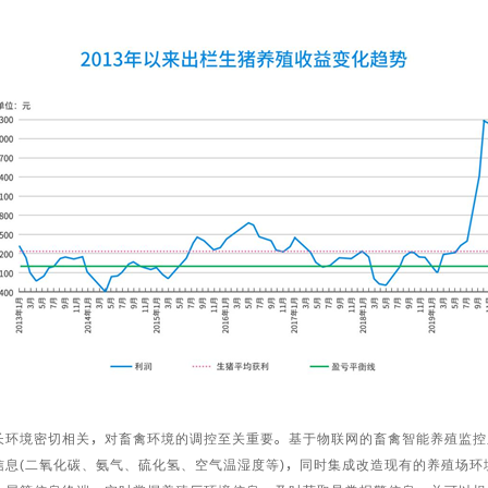
境密切相关，对畜禽环境的调控至关重要。基于物联网的畜禽智能养殖监控
信息(二氧化碳、氨气、硫化氢、空气温湿度等)，同时集成改造现有的养殖场