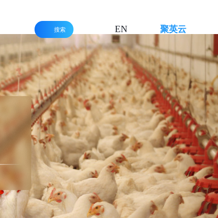
EN
聚英云
搜索