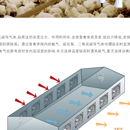
气体,如果这些浓度过大、作用时间长,会使畜禽体质变差,抵抗力降低,发病
期刮粪除臭。通过畜禽养殖内的氨气、硫化氢、二氧化碳等气体传感器实时监测
换气也要考虑对舍内温湿度的影响,冬天选择温度较高时通风换气,夏天选择凉