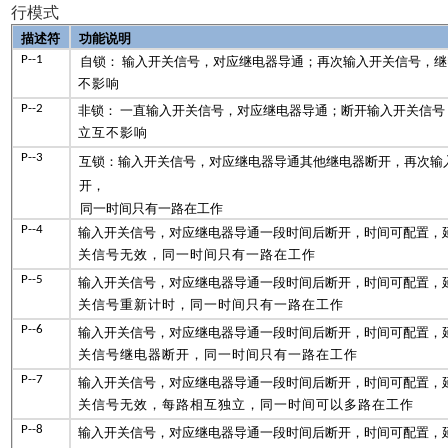
行模式
描述符
功能说明
P--1
自锁：
输入开关信号，对应继电器导通；再次输入开关信号，继
不影响
P--2
非锁：
一直输入开关信号，对应继电器导通；断开输入
开关信号
立互不影响
P--3
互锁：输入开关信号，对应继电器导通其他继电器断开，再次输
开，
同一时间只有一路在工作
P--4
输入开关信号，对应继电器导通一段时间后断开，时间可配置，
关信号无效，同一时间只有一路在工作
P--5
输入开关信号，对应继电器导通一段时间后断开，时间可配置，
关信号重新计时，同一时间只有一路在工作
P--6
输入开关信号，对应继电器导通一段时间后断开，时间可配置，
关信号继电器断开，同一时间只有一路在工作
P--7
输入开关信号，对应继电器导通一段时间后断开，时间可配置，
关信号无效，每路相互独立，同一时间可以多路在工作
P--8
输入开关信号，对应继电器导通一段时间后断开，时间可配置，